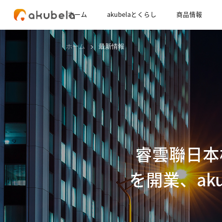
ホーム
akubelaとくらし
商品情報
ホーム
>
最新情報
睿雲聯日本株
を開業、ak