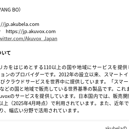
YANG BO）
jp.akubela.com
ps://jp.akuvox.com
twitter.com/Akuvox_Japan
について
アメリカをはじめとする110以上の国や地域にサービスを提
ョンのプロバイダーです。2012年の設立以来、スマート
よびクラウドサービスを世界中に提供しています。「スマー
などの国と地域で販売している世界基準の製品です。これま
kuvoxのサービスを提供しています。
日本国内
では
、販売開
以上（
2025
年
4
月時点）
で
利用
されています
。
また
、近年
で
り
、幅広
い
分野
で
活用
されています
。
akubelaの