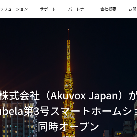
ソリューション
サポート
パートナー
会社概要
お問
式会社（Akuvox Japan
ubela第3号スマートホーム
同時オープン