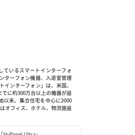
供しているスマートインターフォ
インターフォン機器、入退室管理
トインターフォン」は、米国、
でに約30
0万台以上の機器が設
始以来、集合住宅
を
中心
に
2000
はオフィス
、
ホテル
、物流施設
「HyPanel Ultra」、