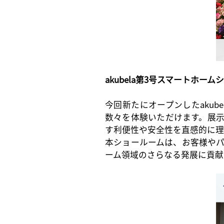
akubela
第
3号
スマートホーム
今回新たにオープンした
ak
数々を体験いただけます。展
す利便性や安全性を直感的に理
本ショールーム
は、お客様や
ーム領域のさらなる発展に貢献