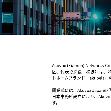
Akuvox (Xiamen) Networks Co.,
区、代表取締役：楊波）は、202
トホームブランド「
akube
開業式には、
Akuvox Japan
の
日本事務所
設立により、
Aku
す。