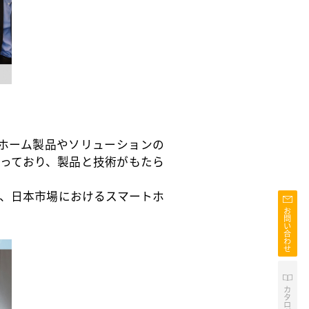
トホーム製品やソリューションの
っており、製品と技術がもたら
、日本市場におけるスマートホ
お
問
い
合
わ
せ
カ
タ
ロ