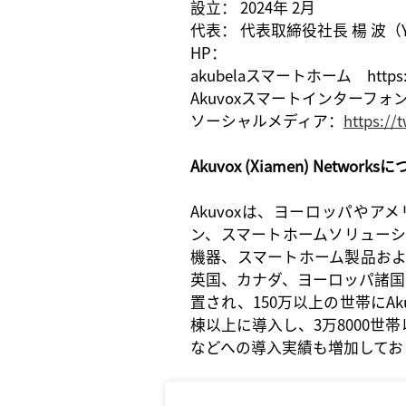
設立：
2024年 2月
代表：
代表取締役社長
楊
波（
HP：
akubelaスマートホーム https://
Akuvoxスマートインターフォン htt
ソーシャルメディア：
https://
Akuvox (Xiamen) Networks
Akuvoxは、ヨーロッパや
ン、スマートホームソリューシ
機器、スマートホーム製品お
英国、カナダ、ヨーロッパ諸国
置され、150万以上の世帯にA
棟以上
に
導入
し
、
3
万
8000
世帯
などへの
導入実績
も
増加
してお