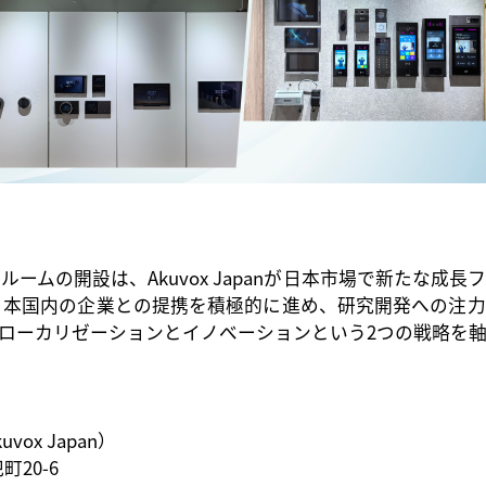
ールームの開設は、
Akuvox Japanが日本市場で新たな
今後も、日本国内の企業との提携を積極的に進め、研究開発への
ローカリゼーションとイノベーションという2つの戦略を
kuvox Japan）
兜町
20-6