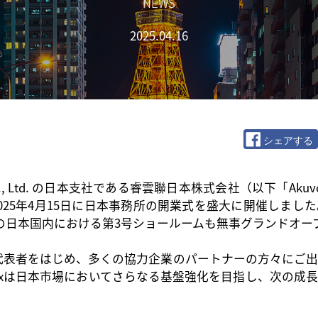
NEWS
2025.04.16
シェアする
 Ltd.
の
日本支社
である睿雲聯日本株式会社（以下「
Aku
5年4月15日に
日本事務所の開業式を盛大に開催しました
la」の日本国内における第3号ショールームも無事グランドオ
代表者をはじめ、多くの協力企業のパートナーの方々にご
出
voxは日本市場においてさらなる基盤強化を目指し、次の成