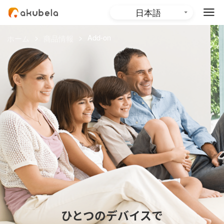
日本語
English (Global)
>
>
Add-on
ホーム
商品情報
English (Australia)
ひとつのデバイスで