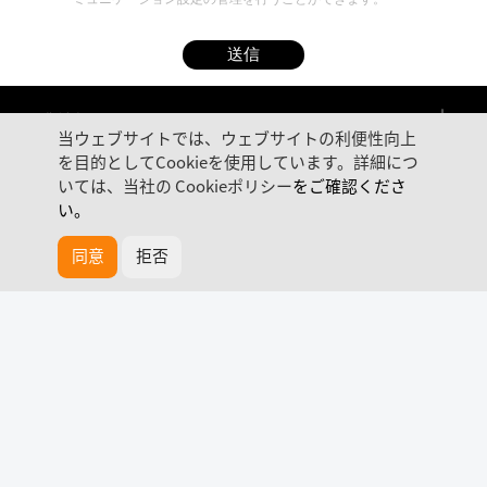
送信
企業情報
当ウェブサイトでは、ウェブサイトの利便性向上
を目的としてCookieを使用しています。詳細につ
商品情報
いては、当社の
Cookieポリシー
をご確認くださ
い。
ご協業
同意
拒否
お問い合わせ
カタログ
公式メディア
Email: sales@akuvox.com Tel: +86-592-2133061 Ext:7526 OR
+81-50-1807-3650