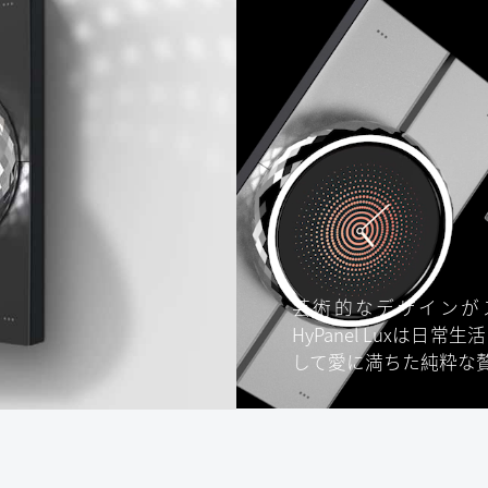
芸術的なデザインが
HyPanel Luxは
して愛に満ちた純粋な