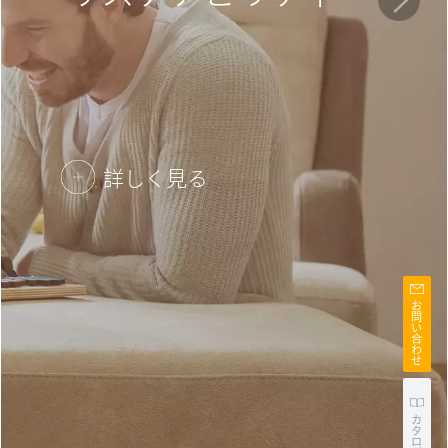
詳しく見る
お
問
い
合
わ
せ
カ
タ
ロ