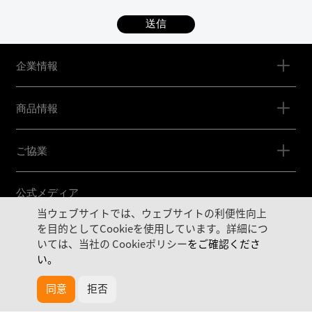
送信
企業情報
商品情報
ご協業
公式メディア
当ウェブサイトでは、ウェブサイトの利便性向上
を目的としてCookieを使用しています。詳細につ
いては、当社の
Cookieポリシー
をご確認くださ
い。
Email: sales@akuvox.com Tel: +86-592-2133061 Ext:7526 OR
同意
拒否
お問い合わせ
カタログ
+81-50-1807-3650