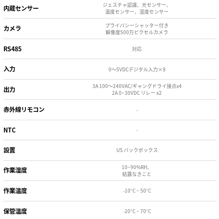
ジェスチャ認識、光センサー、
内蔵センサー
温度センサー、湿度センサー
プライバシーシャッター付き
カメラ
解像度500万ピクセルカメラ
RS485
対応
入力
0〜5VDCデジタル入力×8
3A 100〜240VAC/ギャングドライ接点x4
出力
2A 0~30VDC リレー x2
赤外線リモコン
-
NTC
-
設置
US バックボックス
10~90%RH、
作業湿度
結露なきこと
作業温度
-10°C ~ 50°C
保管温度
-20°C ~ 70°C